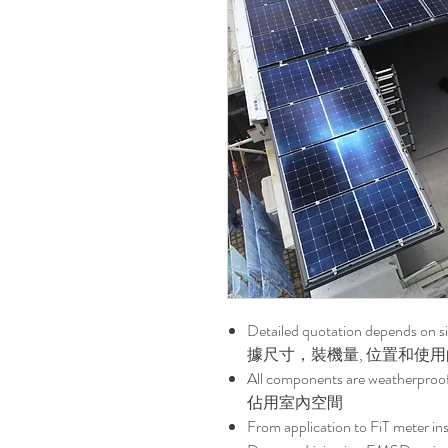
Detailed quotation depends 
據尺寸，裝機量, 位置和使
All components are weath
佔用室內空間
From application to FiT me