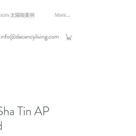
erences 太陽能案例
More...
;
info@decencyliving.com
ha Tin AP
d