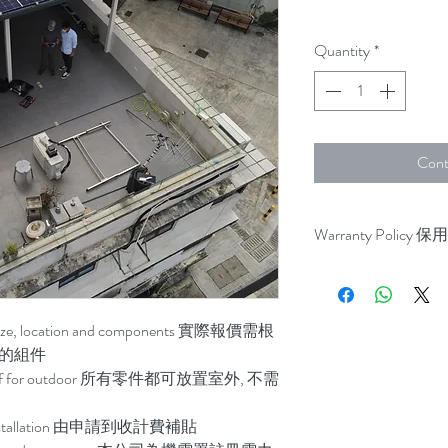
Quantity
*
Cont
Warranty Policy 
PV Modules 25 years f
太陽能發電板: LG 
Optimizers 優化器: So
on size, location and components 實際報價需根
Inverter 逆變器: Solar
用的組件
Rest of the system
erproof for outdoor 所有零件都可放置室外, 不需
ter installation 由申請到收計費補貼