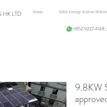
Home
Solar Energy System Ref
 HK LTD
+852 9227 4148 
9.8KW S
approve