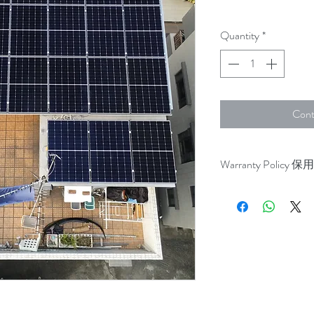
Quantity
*
Cont
Warranty Policy 
PV Modules 25 years f
太陽能發電板: LG 
Optimizers 優化器: So
Inverter 逆變器: Solar
Rest of the system