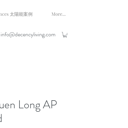
erences 太陽能案例
More...
;
info@decencyliving.com
uen Long AP
d