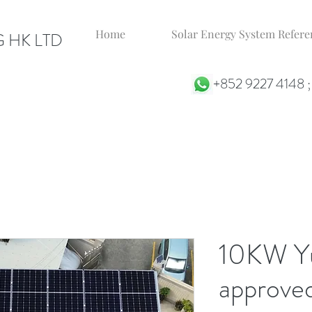
Home
Solar Energy System Ref
 HK LTD
+852 9227 4148 
10KW Y
approve