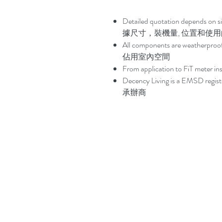
Detailed quotation depends 
據尺寸，裝機量, 位置和使
All components are weath
佔用室內空間
From application to FiT me
Decency Living is a EMSD
承辦商