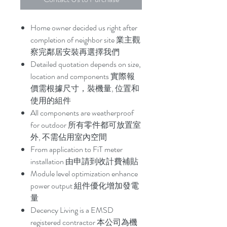
Home owner decided us right after
completion of neighbor site 業主觀
察完鄰居安裝再選擇我們
Detailed quotation depends on size,
location and components 實際報
價需根據尺寸，裝機量, 位置和
使用的組件
All components are weatherproof
for outdoor 所有零件都可放置室
外, 不需佔用室內空間
From application to FiT meter
installation 由申請到收計費補貼
Module level optimization enhance
power output 組件優化增加發電
量
Decency Living is a EMSD
registered contractor 本公司為機