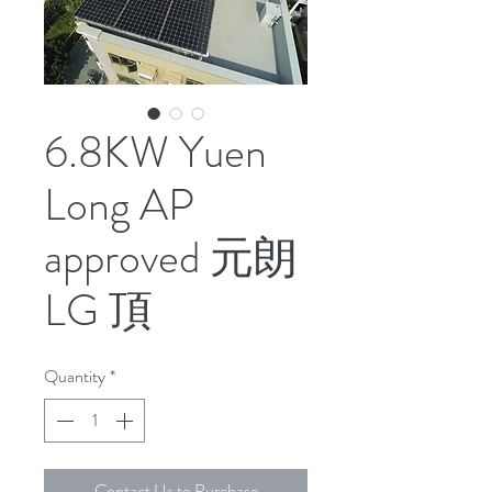
6.8KW Yuen
Long AP
approved 元朗
LG 頂
Quantity
*
Contact Us to Purchase