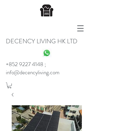
DECENCY LIVING HK LTD
+852 9227 4148
;
info@decencyliving.com