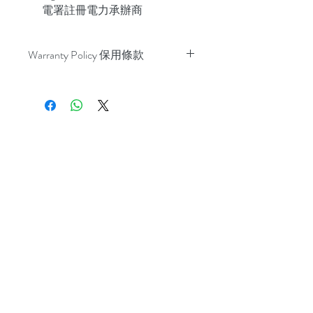
電署註冊電力承辦商
Warranty Policy 保用條款
PV Modules 25 years for LG, 10 years
for other brand
太陽能發電板: LG 25年, 其他廠家
10年
Optimizers 優化器: SolarEdge 25
years
Inverter 逆變器: SolarEdge 12 years
Rest of the system 其他配件: 5 years