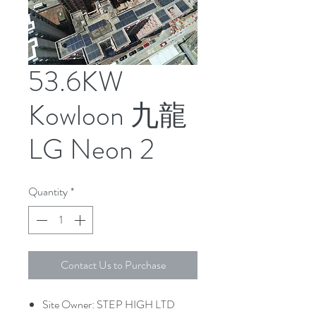
53.6KW
Kowloon 九龍
LG Neon 2
Quantity
*
Contact Us to Purchase
Site Owner: STEP HIGH LTD