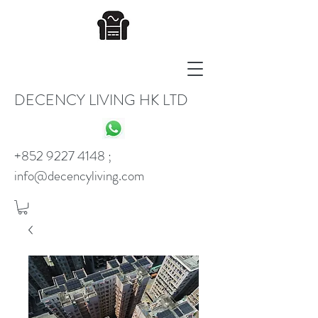
DECENCY LIVING HK LTD
+852 9227 4148
;
info@decencyliving.com