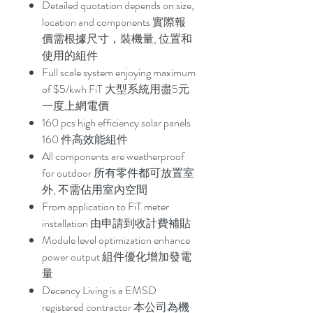
Detailed quotation depends on size,
location and components 實際報
價需根據尺寸，裝機量, 位置和
使用的組件
Full scale system enjoying maximum
of $5/kwh FiT 大型系統用盡5元
一度上網電價
160 pcs high efficiency solar panels
160 件高效能組件
All components are weatherproof
for outdoor 所有零件都可放置室
外, 不需佔用室內空間
From application to FiT meter
installation 由申請到收計費補貼
Module level optimization enhance
power output 組件優化增加發電
量
Decency Living is a EMSD
registered contractor 本公司為機