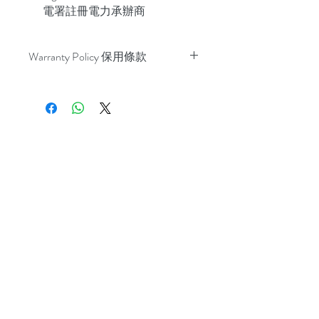
電署註冊電力承辦商
Warranty Policy 保用條款
PV Modules 25 years for LG, 10 years
for other brand
太陽能發電板: LG 25年, 其他廠家
10年
Optimizers 優化器: SolarEdge 25
years
Inverter 逆變器: SolarEdge 12 years
Rest of the system 其他配件: 5 years